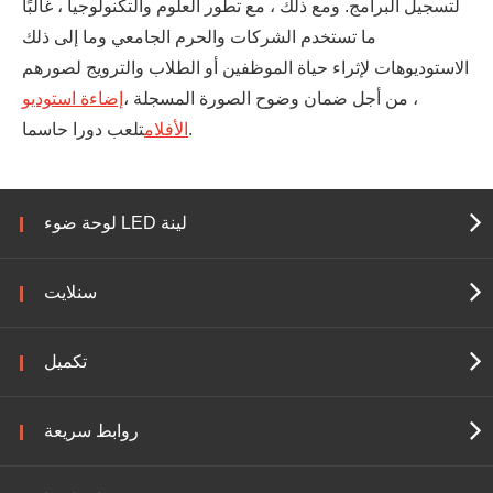
لتسجيل البرامج. ومع ذلك ، مع تطور العلوم والتكنولوجيا ، غالبًا
ما تستخدم الشركات والحرم الجامعي وما إلى ذلك
الاستوديوهات لإثراء حياة الموظفين أو الطلاب والترويج لصورهم
، من أجل ضمان وضوح الصورة المسجلة ،
إضاءة استوديو
تلعب دورا حاسما.
الأفلام
لوحة ضوء LED لينة
سنلايت
تكميل
روابط سريعة