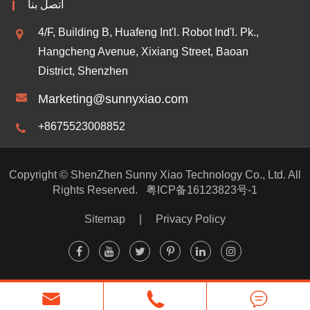
اتصل بنا
4/F, Building B, Huafeng Int'l. Robot Ind'l. Pk.,
Hangcheng Avenue, Xixiang Street, Baoan
District, Shenzhen
Marketing@sunnyxiao.com
+8675523008852
Copyright ©
ShenZhen Sunny Xiao Technology Co., Ltd.
All
Rights Reserved.
粤ICP备16123823号-1
Sitemap
|
Privacy Policy


