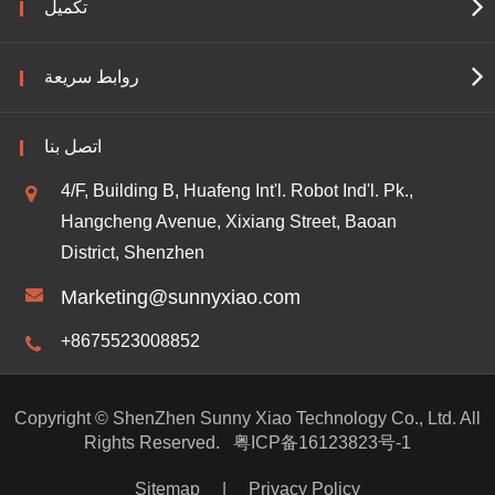
تكميل
روابط سريعة
اتصل بنا
4/F, Building B, Huafeng Int'l. Robot Ind'l. Pk.,
Hangcheng Avenue, Xixiang Street, Baoan
District, Shenzhen
Marketing@sunnyxiao.com
+8675523008852
Copyright ©
ShenZhen Sunny Xiao Technology Co., Ltd.
All
Rights Reserved.
粤ICP备16123823号-1
Sitemap
|
Privacy Policy