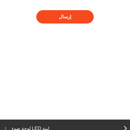
إرسال
لوحة ضوء LED لينة