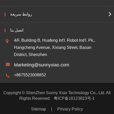
روابط سريعة
اتصل بنا
4/F, Building B, Huafeng Int'l. Robot Ind'l. Pk.,
Hangcheng Avenue, Xixiang Street, Baoan
District, Shenzhen
Marketing@sunnyxiao.com
+8675523008852
Copyright ©
ShenZhen Sunny Xiao Technology Co., Ltd.
All
Rights Reserved.
粤ICP备16123823号-1
Sitemap
|
Privacy Policy