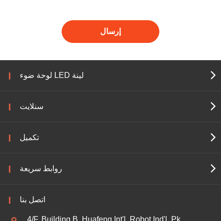
إرسال
لوحة ضوء LED لينة
سنلايت
تكميل
روابط سريعة
اتصل بنا
4/F, Building B, Huafeng Int'l. Robot Ind'l. Pk.,