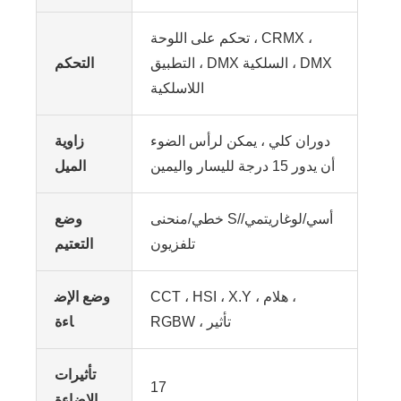
تحكم على اللوحة ، CRMX ،
التطبيق ، DMX السلكية ، DMX
التحكم
اللاسلكية
دوران كلي ، يمكن لرأس الضوء
زاوية
أن يدور 15 درجة لليسار واليمين
الميل
خطي/منحنى S/أسي/لوغاريتمي/
وضع
تلفزيون
التعتيم
CCT ، HSI ، X.Y ، هلام ،
وضع الإض
RGBW ، تأثير
اءة
تأثيرات
17
الإضاءة